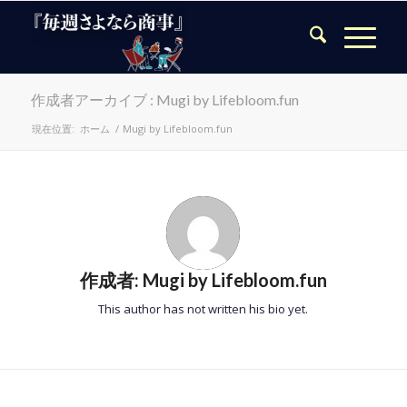
作成者アーカイブ : Mugi by Lifebloom.fun
現在位置:
ホーム
/
Mugi by Lifebloom.fun
作成者:
Mugi by Lifebloom.fun
This author has not written his bio yet.