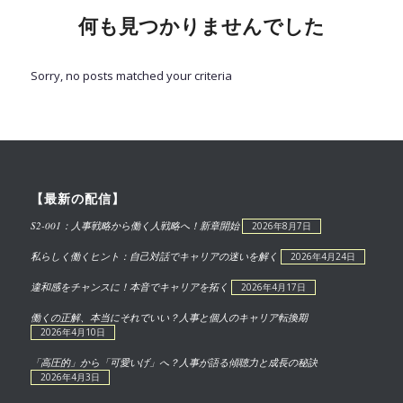
何も見つかりませんでした
Sorry, no posts matched your criteria
【最新の配信】
S2-001：人事戦略から働く人戦略へ！新章開始
2026年8月7日
私らしく働くヒント：自己対話でキャリアの迷いを解く
2026年4月24日
違和感をチャンスに！本音でキャリアを拓く
2026年4月17日
働くの正解、本当にそれでいい？人事と個人のキャリア転換期
2026年4月10日
「高圧的」から「可愛いげ」へ？人事が語る傾聴力と成長の秘訣
2026年4月3日